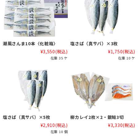
潮風さんま10本〈化粧箱〉
塩さば（真サバ）×3枚
¥3,550
(税込)
¥1,750
(税込)
在庫 35 ケ
在庫 10 ケ
塩さば（真サバ）×5枚
柳カレイ2枚×2・銀鮭3切
¥2,910
(税込)
¥3,330
(税込)
在庫 10 個