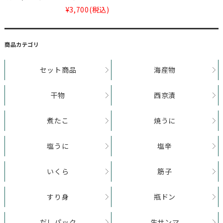
¥3,700
(税込)
商品カテゴリ
セット商品
海産物
干物
西京漬
煮たこ
焼うに
塩うに
塩辛
いくら
筋子
すり身
瓶ドン
だしパック
生サンマ