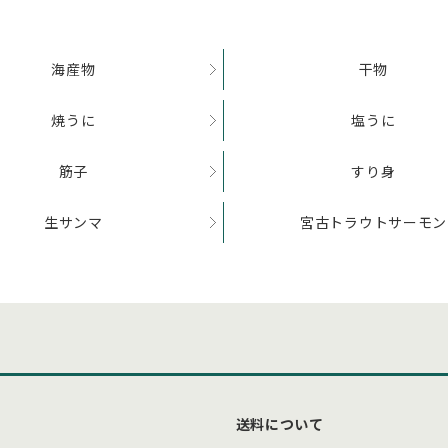
海産物
干物
焼うに
塩うに
筋子
すり身
生サンマ
宮古トラウトサーモン
送料について