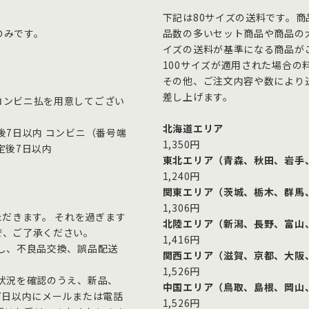
下記は80サイズの送料です。
のみです。
品数の多いセット商品や商品の大
イズの送料が基準になる商品が
100サイズが適用された場合の
その他、ご注文内容や数により
差し上げます。
コンビニ払を用意してござい
北海道エリア
後7日以内 コンビニ（番号端
1,350円
定後7日以内
東北エリア（青森、秋田、岩手
1,240円
関東エリア（茨城、栃木、群馬
1,306円
ただきます。 それを過ぎます
北陸エリア（新潟、長野、富山
で、ご了承ください。
1,416円
し、不良品交換、誤品配送
関西エリア（滋賀、京都、大阪
1,526円
状況を確認のうえ、新品、
中国エリア（鳥取、島根、岡山
7日以内にメールまたは電話
1,526円