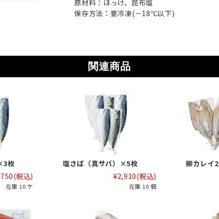
原材料：ほっけ、昆布塩
保存方法：要冷凍(－18℃以下)
関連商品
×3枚
塩さば（真サバ）×5枚
柳カレイ2
,750
(税込)
¥2,910
(税込)
在庫 10 ケ
在庫 10 個