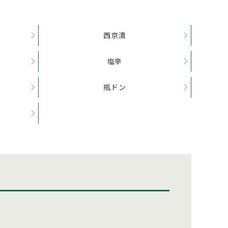
西京漬
塩辛
瓶ドン