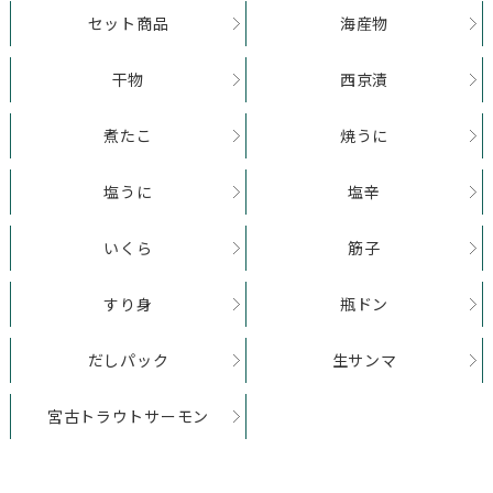
セット商品
海産物
干物
西京漬
煮たこ
焼うに
塩うに
塩辛
いくら
筋子
すり身
瓶ドン
だしパック
生サンマ
宮古トラウトサーモン