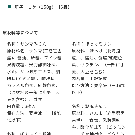
筋子 １ケ（150g）【6品】
原材料等について
名称：サンマみりん
名称：ほっけミリン
原材料名：サンマ(三陸宮古
原材料：ほっけ（北海道
産)、醤油、砂糖、ブドウ糖
産）、醤油、食塩/紅麹色
果糖液糖、米発酵調味料、
素、ゼラチン、（一部に小
水飴、かつお節エキス、調
麦、大豆を含む）
味料(アミノ酸)、酸味料、
内容量：上記記載
カラメル色素、紅麹色素、
保存方法：要冷凍（－18℃
（原材料の一部に小麦、大
以下）
豆を含む）、ゴマ
内容量：3枚入
名称：潮風さんま
保存方法：要冷凍（－18℃
原材料：さんま（岩手県宮
℃以下）
古港）、食塩、発酵調味
料、酸化防止剤 （ビタミン
名称：柳カレイ・銀鮭
Ｃ、チャ抽出物、ビタミン