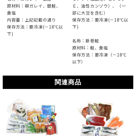
原材料：柳ガレイ、銀鮭、
Ｅ、油性カンゾウ）、（一
食塩
部に大豆を含む）
内容量：上記記載の通り
保存方法：要冷凍(－18℃以
保存方法：要冷凍(－18℃以
下)
下)
名称：新巻鮭
原材料：鮭、食塩
保存方法：要冷凍（－18℃
以下）
関連商品