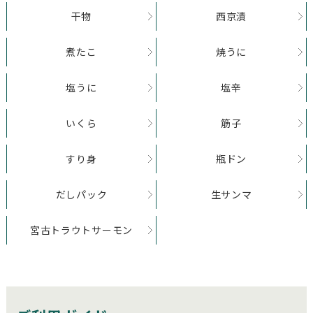
干物
西京漬
煮たこ
焼うに
塩うに
塩辛
いくら
筋子
すり身
瓶ドン
だしパック
生サンマ
宮古トラウトサーモン